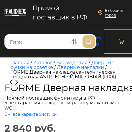
Прямой
Выберите
город
поставщик в РФ
0
Главная
/
Каталог
/
Все изделия
/
Дверные
ручки на розетке
/
Дверные накладки
/
FORME Дверная накладка сантехническая
квадратная ASTI ЧЕРНЫЙ МАТОВЫЙ (FIXA)
FORME Дверная накладка
Прямой поставщик фурнитуры в РФ
5 лет гарантия на корпус и работу механизмов
WC K
См. все характеристики
2 840 руб.