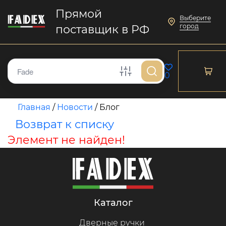
Прямой
Выберите
город
поставщик в РФ
0
Главная
/
Новости
/
Блог
Возврат к списку
Элемент не найден!
каталог
Дверные ручки