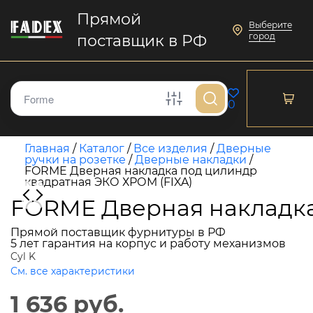
Прямой
Выберите
город
поставщик в РФ
0
Главная
/
Каталог
/
Все изделия
/
Дверные
ручки на розетке
/
Дверные накладки
/
FORME Дверная накладка под цилиндр
квадратная ЭКО ХРОМ (FIXA)
FORME Дверная накладка
Прямой поставщик фурнитуры в РФ
5 лет гарантия на корпус и работу механизмов
Cyl K
См. все характеристики
1 636 руб.