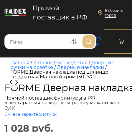
Прямой
Выберите
город
поставщик в РФ
0
Главная
/
Каталог
/
Все изделия
/
Дверные
ручки на розетке
/
Дверные накладки
/
FORME Дверная накладка под цилиндр
квадратная Матовый хром (50PVC)
FORME Дверная накладка
Прямой поставщик фурнитуры в РФ
5 лет гарантия на корпус и работу механизмов
Cyl K
См. все характеристики
1 028 руб.