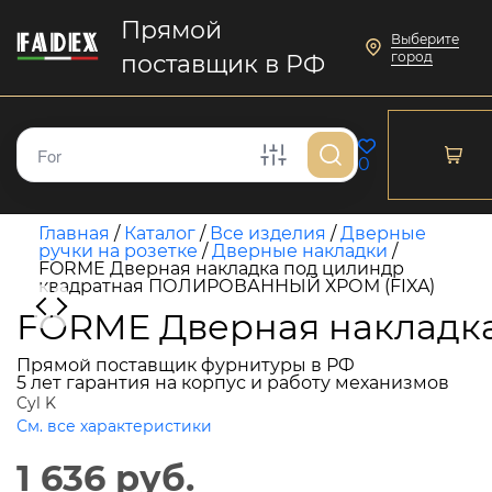
Прямой
Выберите
город
поставщик в РФ
0
Главная
/
Каталог
/
Все изделия
/
Дверные
ручки на розетке
/
Дверные накладки
/
FORME Дверная накладка под цилиндр
квадратная ПОЛИРОВАННЫЙ ХРОМ (FIXA)
FORME Дверная накладк
Прямой поставщик фурнитуры в РФ
5 лет гарантия на корпус и работу механизмов
Cyl K
См. все характеристики
1 636 руб.