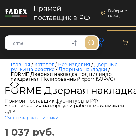
Прямой
Выберите
город
поставщик в РФ
0
Главная
/
Каталог
/
Все изделия
/
Дверные
ручки на розетке
/
Дверные накладки
/
FORME Дверная накладка под цилиндр
квадратная Полированный хром (50PVC)
FORME Дверная накладка
Прямой поставщик фурнитуры в РФ
5 лет гарантия на корпус и работу механизмов
Cyl K
См. все характеристики
1 037 руб.