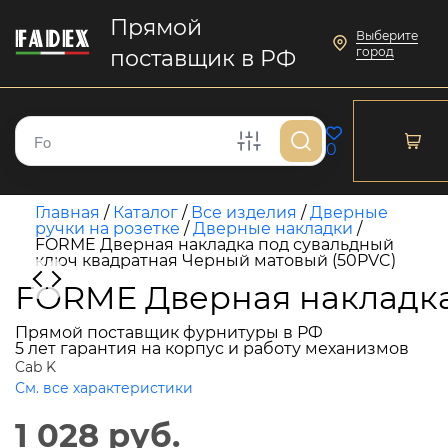
Прямой
Выберите
город
поставщик в РФ
0
Главная
/
Каталог
/
Все изделия
/
Дверные
ручки на розетке
/
Дверные накладки
/
FORME Дверная накладка под сувальдный
ключ квадратная Черный матовый (50PVC)
FORME Дверная накладка
Прямой поставщик фурнитуры в РФ
5 лет гарантия на корпус и работу механизмов
Cab K
См. все характеристики
1 028 руб.