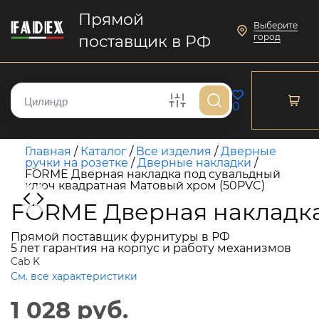
Прямой
Выберите
город
поставщик в РФ
0
Главная
/
Каталог
/
Все изделия
/
Дверные
ручки на розетке
/
Дверные накладки
/
FORME Дверная накладка под сувальдный
ключ квадратная Матовый хром (50PVC)
FORME Дверная накладка
Прямой поставщик фурнитуры в РФ
5 лет гарантия на корпус и работу механизмов
Cab K
См. все характеристики
1 028 руб.