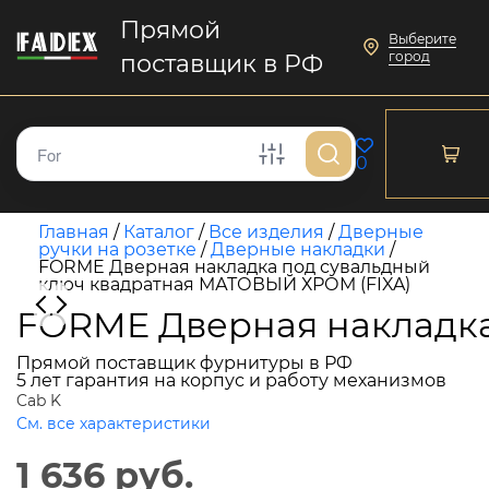
Прямой
Выберите
город
поставщик в РФ
0
Главная
/
Каталог
/
Все изделия
/
Дверные
ручки на розетке
/
Дверные накладки
/
FORME Дверная накладка под сувальдный
ключ квадратная МАТОВЫЙ ХРОМ (FIXA)
FORME Дверная накладка
Прямой поставщик фурнитуры в РФ
5 лет гарантия на корпус и работу механизмов
Cab K
См. все характеристики
1 636 руб.