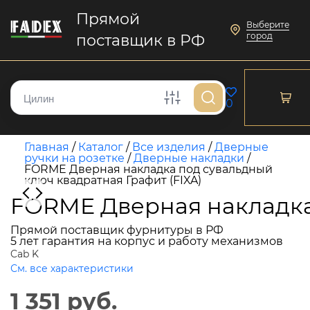
Прямой
Выберите
город
поставщик в РФ
0
Главная
/
Каталог
/
Все изделия
/
Дверные
ручки на розетке
/
Дверные накладки
/
FORME Дверная накладка под сувальдный
ключ квадратная Графит (FIXA)
FORME Дверная накладка 
Прямой поставщик фурнитуры в РФ
5 лет гарантия на корпус и работу механизмов
Cab K
См. все характеристики
1 351 руб.