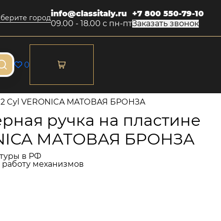
info@classitaly.ru
+7 800 550-79-10
берите город
09.00 - 18.00 с пн-пт
Заказать звонок
0
102 Cyl VERONICA МАТОВАЯ БРОНЗА
рная ручка на пластине
ONICA МАТОВАЯ БРОНЗА
туры в РФ
и работу механизмов