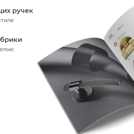
щих ручек
стиле
абрики
делью