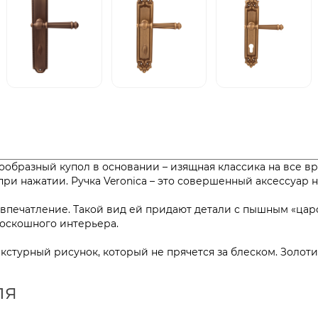
бразный купол в основании – изящная классика на все вре
ри нажатии. Ручка Veronica – это совершенный аксессуар н
 впечатление. Такой вид ей придают детали с пышным «ца
роскошного интерьера.
текстурный рисунок, который не прячется за блеском. Золо
ля