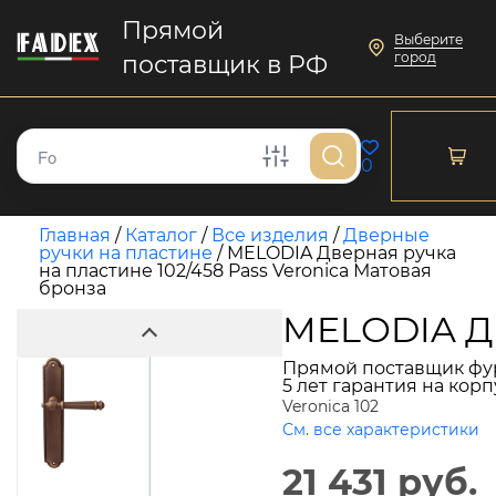
Прямой
Выберите
город
поставщик в РФ
0
Главная
/
Каталог
/
Все изделия
/
Дверные
ручки на пластине
/
MELODIA Дверная ручка
на пластине 102/458 Pass Veronica Матовая
бронза
MELODIA Дв
Прямой поставщик фу
5 лет гарантия на кор
Veronica 102
См. все характеристики
21 431 руб.