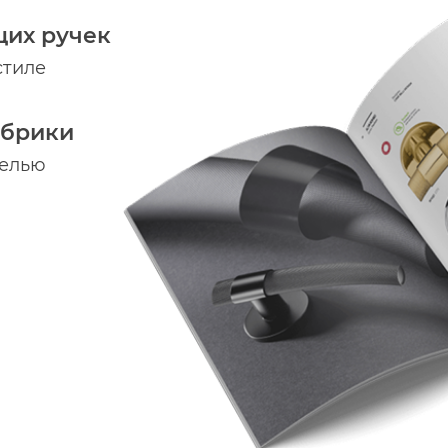
щих ручек
стиле
абрики
делью