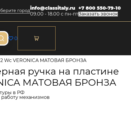
info@classitaly.ru
+7 800 550-79-10
берите город
09.00 - 18.00 с пн-пт
Заказать звонок
0
 102 Wc VERONICA МАТОВАЯ БРОНЗА
рная ручка на пластине
ONICA МАТОВАЯ БРОНЗА
туры в РФ
и работу механизмов