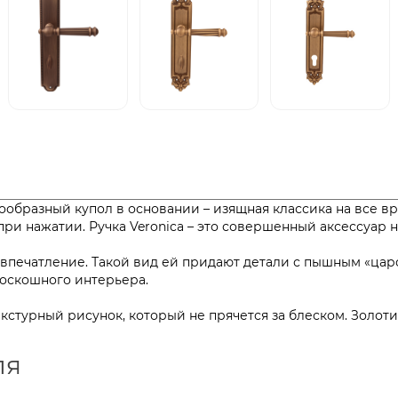
бразный купол в основании – изящная классика на все вре
ри нажатии. Ручка Veronica – это совершенный аксессуар н
 впечатление. Такой вид ей придают детали с пышным «ца
роскошного интерьера.
текстурный рисунок, который не прячется за блеском. Золо
ля