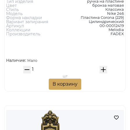
Тип изделия
ручка на пластине
Цвет
бронза матовая
Стиль
Классика
Модель
Nike 246
Форма накладки
Пластина Corona (229)
Вариант запирания
Цилиндрический
Артикул
00-00012419
Коллекции
Melodia
Производитель
FADEX
Наличие:
Мало
шт
В корзину