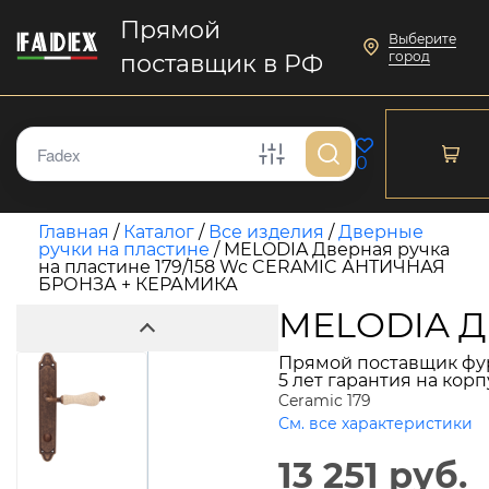
Прямой
Выберите
город
поставщик в РФ
0
Главная
/
Каталог
/
Все изделия
/
Дверные
ручки на пластине
/
MELODIA Дверная ручка
на пластине 179/158 Wc CERAMIC АНТИЧНАЯ
БРОНЗА + КЕРАМИКА
MELODIA Д
Прямой поставщик фу
5 лет гарантия на кор
Ceramic 179
См. все характеристики
13 251 руб.