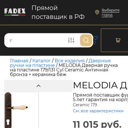
Прямой
Выберите
город
поставщик в РФ
0
Главная
/
Каталог
/
Все изделия
/
Дверные
ручки на пластине
/
MELODIA Дверная ручка
на пластине 179/131 Cyl Ceramic Античная
бронза + керамика беж
MELODIA Дв
Прямой поставщик фу
5 лет гарантия на кор
Ceramic 179
См. все характеристики
11 015 руб.