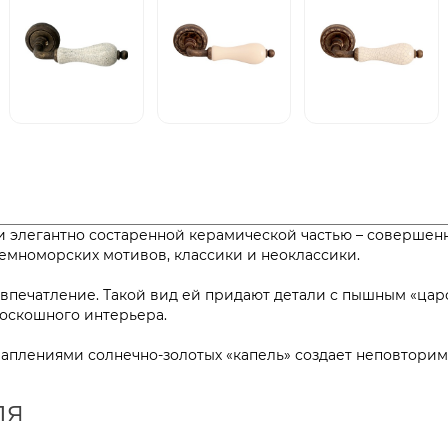
ли элегантно состаренной керамической частью – совершен
земноморских мотивов, классики и неоклассики.
 впечатление. Такой вид ей придают детали с пышным «ца
ер роскошного интерьера.
раплениями солнечно-золотых «капель» создает неповтори
ля