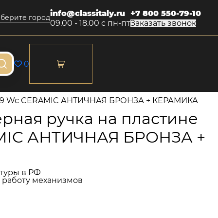
info@classitaly.ru
+7 800 550-79-10
берите город
09.00 - 18.00 с пн-пт
Заказать звонок
0
 179 Wc CERAMIC АНТИЧНАЯ БРОНЗА + КЕРАМИКА
рная ручка на пластине
MIC АНТИЧНАЯ БРОНЗА +
туры в РФ
и работу механизмов