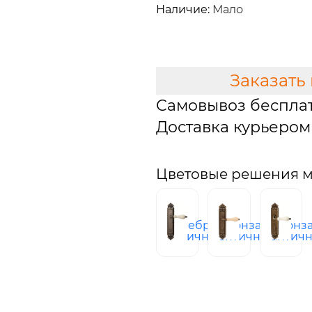
Наличие:
Мало
В КОРЗИНУ
Заказать
Самовывоз беспла
Доставка курьером 
Цветовые решения м
серебро
бронза
бронз
античное
античная
антич