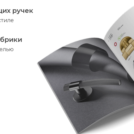
щих ручек
стиле
абрики
делью