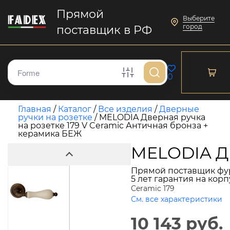
Прямой
Выберите
город
поставщик в РФ
0
Главная
/
Каталог
/
Все изделия
/
Дверные
ручки на розетке
/
MELODIA Дверная ручка
на розетке 179 V Ceramic Античная бронза +
керамика БЕЖ
MELODIA Дв
Прямой поставщик фу
5 лет гарантия на кор
Ceramic 179
См. все характеристики
10 143 руб.