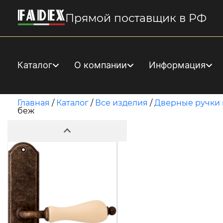
Прямой поставщик в РФ
Каталог
О компании
Информация
Главная
/
Каталог
/
Все изделия
/
Дверные ручки 
беж