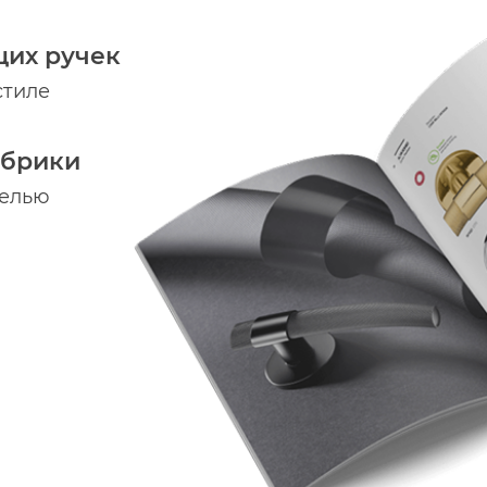
щих ручек
стиле
абрики
делью