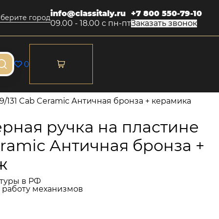
info@classitaly.ru
+7 800 550-79-10
берите город
09.00 - 18.00 с пн-пт
Заказать звонок
0
9/131 Cab Ceramic Античная бронза + керамика
рная ручка на пластине
Ceramic Античная бронза +
ж
туры в РФ
и работу механизмов