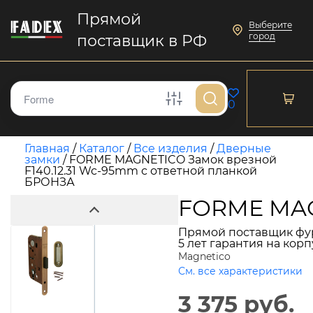
Прямой
Выберите
город
поставщик в РФ
0
Главная
/
Каталог
/
Все изделия
/
Дверные
замки
/
FORME MAGNETICO Замок врезной
F140.12.31 Wc-95mm с ответной планкой
БРОНЗА
FORME MAGN
Прямой поставщик фу
5 лет гарантия на кор
Magnetico
См. все характеристики
3 375 руб.