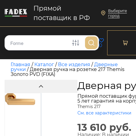
Прямой
Выберите
город
поставщик в РФ
0
Главная
/
Каталог
/
Все изделия
/
Дверные
ручки
/
Дверная ручка на розетке 217 Themis
Золото PVD (FIXA)
Дверная руч
Прямой поставщик фу
5 лет гарантия на кор
Themis 217
См. все характеристики
13 610 руб.
Наличие:
В наличии