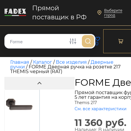
Прямой
Выберите
город
поставщик в РФ
0
Главная
/
Каталог
/
Все изделия
/
Дверные
ручки
/
FORME Дверная ручка на розетке 217
THEMIS черный (RAT)
FORME Двер
Прямой поставщик фу
5 лет гарантия на кор
Themis 217
См. все характеристики
11 360 руб.
Наличие:
В наличии