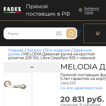
Прямой
Выберите
город
поставщик в РФ
0
Главная
/
Каталог
/
Все изделия
/
Дверные
ручки
/
MELODIA Дверная ручка на круглой
розетке 229 50L Libra Серебро 925 + черный
MELODIA Дв
Прямой поставщик фу
5 лет гарантия на кор
Libra 229
См. все характеристики
20 831 руб.
Наличие:
В наличии