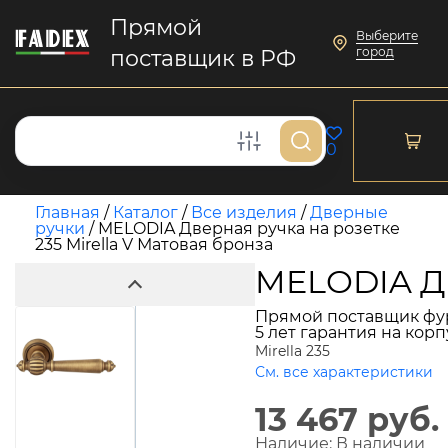
Прямой
Выберите
город
поставщик в РФ
0
Главная
/
Каталог
/
Все изделия
/
Дверные
ручки
/
MELODIA Дверная ручка на розетке
235 Mirella V Матовая бронза
MELODIA Дв
Прямой поставщик фу
5 лет гарантия на кор
Mirella 235
См. все характеристики
13 467 руб.
Наличие:
В наличии