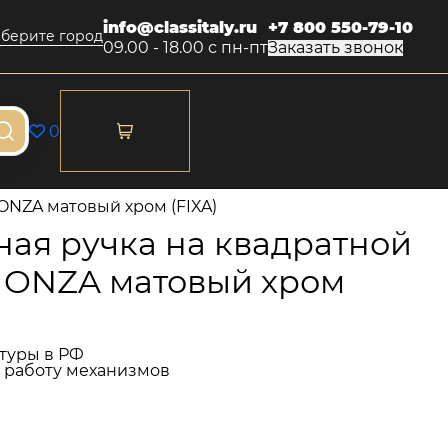
info@classitaly.ru
+7 800 550-79-10
берите город
09.00 - 18.00 с пн-пт
Заказать звонок
0
ONZA матовый хром (FIXA)
ая ручка на квадратной
 MONZA матовый хром
туры в РФ
и работу механизмов