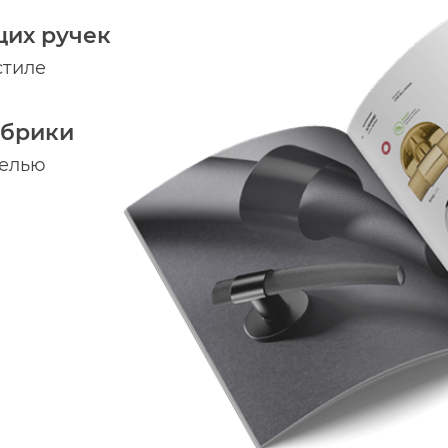
щих ручек
стиле
абрики
делью