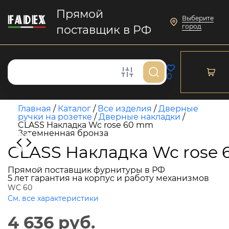
Прямой
Выберите
город
поставщик в РФ
0
Главная
/
Каталог
/
Все изделия
/
Дверные
ручки на розетке
/
Дверные накладки
/
CLASS Накладка Wc rose 60 mm
Затемненная бронза
CLASS Накладка Wc rose
Прямой поставщик фурнитуры в РФ
5 лет гарантия на корпус и работу механизмов
WC 60
См. все характеристики
4 636 руб.