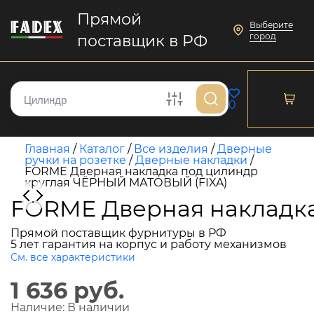
Прямой
Выберите
город
поставщик в РФ
0
Главная
/
Каталог
/
Все изделия
/
Дверные
ручки на розетке
/
Дверные накладки
/
FORME Дверная накладка под цилиндр
круглая ЧЁРНЫЙ МАТОВЫЙ (FIXA)
FORME Дверная накладк
Прямой поставщик фурнитуры в РФ
5 лет гарантия на корпус и работу механизмов
См. все характеристики
1 636 руб.
Наличие:
В наличии