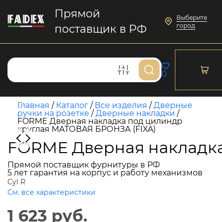
Прямой
Выберите
город
поставщик в РФ
0
Главная
/
Каталог
/
Все изделия
/
Дверные
ручки на розетке
/
Дверные накладки
/
FORME Дверная накладка под цилиндр
круглая МАТОВАЯ БРОНЗА (FIXA)
FORME Дверная накладка
Прямой поставщик фурнитуры в РФ
5 лет гарантия на корпус и работу механизмов
Cyl R
См. все характеристики
1 623 руб.