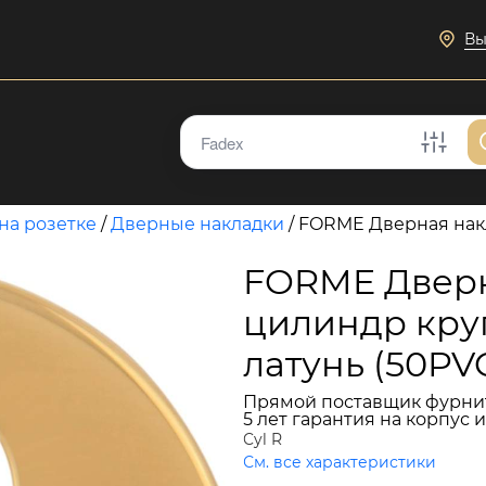
Вы
на розетке
/
Дверные накладки
/
FORME Дверная нак
FORME Дверн
цилиндр кру
латунь (50PV
Прямой поставщик фурни
5 лет гарантия на корпус 
Cyl R
См. все характеристики