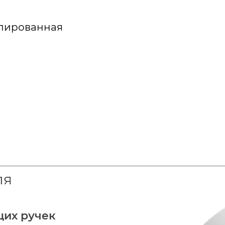
олированная
ля
щих ручек