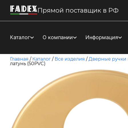
Прямой поставщик в РФ
Каталог
О компании
Информация
Главная
/
Каталог
/
Все изделия
/
Дверные ручки 
латунь (50PVC)