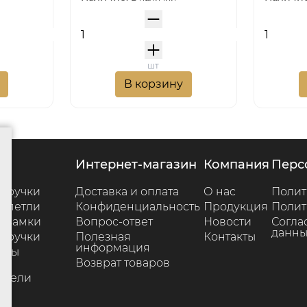
шт
В корзину
г
интернет-магазин
компания
пер
 ручки
Доставка и оплата
О нас
Полит
 петли
Конфиденциальность
Продукция
Полит
 замки
Вопрос-ответ
Новости
Согла
данны
 ручки
Полезная
Контакты
информация
ары
Возврат товаров
е
ители