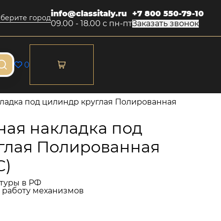
info@classitaly.ru
+7 800 550-79-10
берите город
09.00 - 18.00 с пн-пт
Заказать звонок
0
ладка под цилиндр круглая Полированная
ая накладка под
глая Полированная
C)
туры в РФ
и работу механизмов