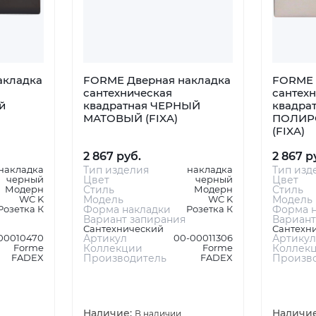
акладка
FORME Дверная накладка
FORME 
сантехническая
сантех
й
квадратная ЧЕРНЫЙ
квадрат
МАТОВЫЙ (FIXA)
ПОЛИР
(FIXA)
2 867 руб.
2 867 р
накладка
Тип изделия
накладка
Тип изд
черный
Цвет
черный
Цвет
Модерн
Стиль
Модерн
Стиль
WC K
Модель
WC K
Модель
Розетка К
Форма накладки
Розетка К
Форма н
Вариант запирания
Вариант
Сантехнический
Сантехн
00010470
Артикул
00-00011306
Артикул
Forme
Коллекции
Forme
Коллек
FADEX
Производитель
FADEX
Произв
Наличие:
Наличи
В наличии