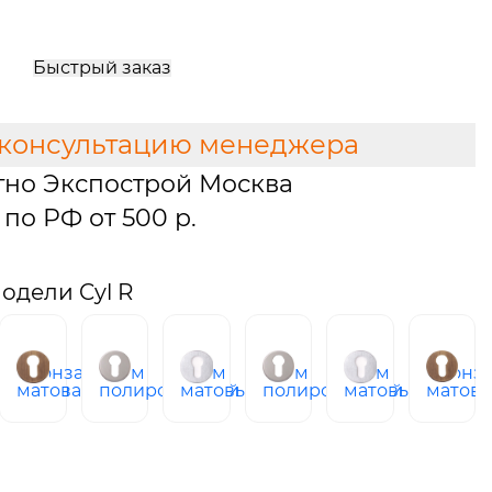
Быстрый заказ
 консультацию менеджера
тно Экспострой Москва
по РФ от 500 р.
одели Cyl R
бронза
хром
хром
хром
хром
бронз
ованная
матовая
полированный
матовый
полированный
матовый
матова