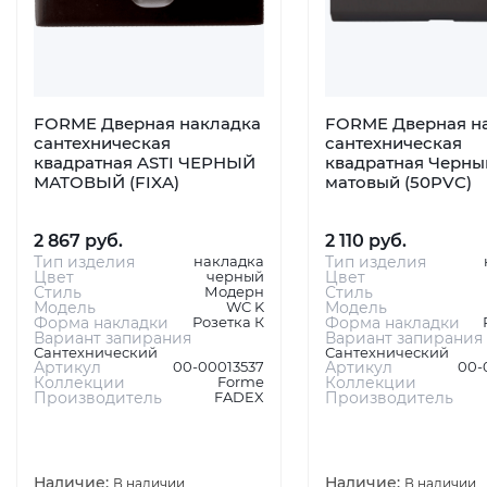
FORME Дверная накладка
FORME Дверная н
сантехническая
сантехническая
квадратная ASTI ЧЕРНЫЙ
квадратная Черны
МАТОВЫЙ (FIXA)
матовый (50PVC)
2 867 руб.
2 110 руб.
Тип изделия
накладка
Тип изделия
Цвет
черный
Цвет
Стиль
Модерн
Стиль
Модель
WC K
Модель
Форма накладки
Розетка К
Форма накладки
Вариант запирания
Вариант запирания
Сантехнический
Сантехнический
Артикул
00-00013537
Артикул
00-
Коллекции
Forme
Коллекции
Производитель
FADEX
Производитель
Наличие:
Наличие:
В наличии
В наличии