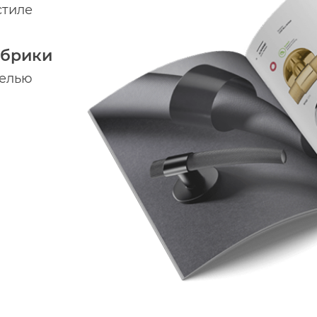
стиле
абрики
делью