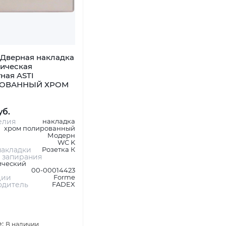
Дверная накладка
ническая
ная ASTI
ОВАННЫЙ ХРОМ
уб.
елия
накладка
хром полированный
Модерн
WC K
акладки
Розетка К
 запирания
ический
00-00014423
ции
Forme
одитель
FADEX
е:
В наличии