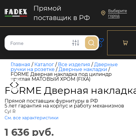
Прямой
Выберите
город
поставщик в РФ
0
Главная
/
Каталог
/
Все изделия
/
Дверные
ручки на розетке
/
Дверные накладки
/
FORME Дверная накладка под цилиндр
круглая МАТОВЫЙ ХРОМ (FIXA)
FORME Дверная накладка
Прямой поставщик фурнитуры в РФ
5 лет гарантия на корпус и работу механизмов
Cyl R
См. все характеристики
1 636 руб.