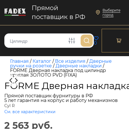
Прямой
Выберите
город
поставщик в РФ
0
Главная
/
Каталог
/
Все изделия
/
Дверные
ручки на розетке
/
Дверные накладки
/
FORME Дверная накладка под цилиндр
круглая ЗОЛОТО PVD (FIXA)
FORME Дверная накладка
Прямой поставщик фурнитуры в РФ
5 лет гарантия на корпус и работу механизмов
Cyl R
См. все характеристики
2 563 руб.