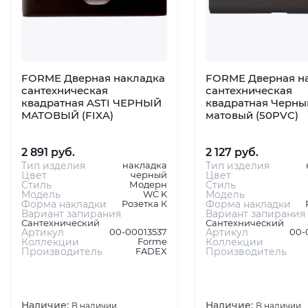
FORME Дверная накладка
FORME Дверная н
сантехническая
сантехническая
квадратная ASTI ЧЕРНЫЙ
квадратная Черны
МАТОВЫЙ (FIXA)
матовый (50PVC)
2 891 руб.
2 127 руб.
Тип изделия
накладка
Тип изделия
Цвет
черный
Цвет
Стиль
Модерн
Стиль
Модель
WC K
Модель
Форма накладки
Розетка К
Форма накладки
Вариант запирания
Вариант запирания
Сантехнический
Сантехнический
Артикул
00-00013537
Артикул
00-
Коллекции
Forme
Коллекции
Производитель
FADEX
Производитель
Наличие:
Наличие:
В наличии
В наличии