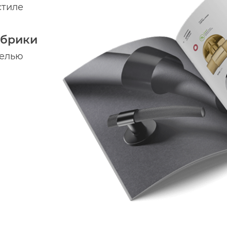
стиле
абрики
делью