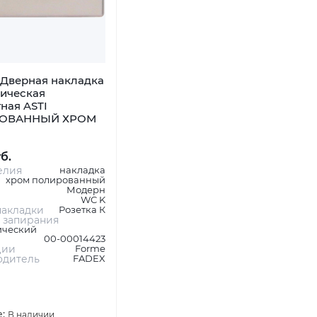
Дверная накладка
ническая
ная ASTI
ОВАННЫЙ ХРОМ
уб.
елия
накладка
хром полированный
Модерн
WC K
акладки
Розетка К
 запирания
ический
00-00014423
ции
Forme
одитель
FADEX
е:
В наличии