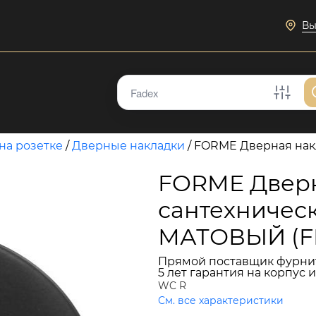
Вы
на розетке
/
Дверные накладки
/
FORME Дверная нак
FORME Дверн
сантехничес
МАТОВЫЙ (FI
Прямой поставщик фурни
5 лет гарантия на корпус 
WC R
См. все характеристики