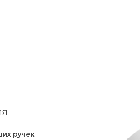
ля
щих ручек