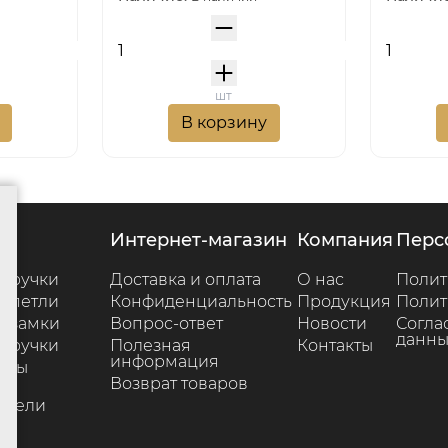
шт
В корзину
г
интернет-магазин
компания
пер
 ручки
Доставка и оплата
О нас
Полит
 петли
Конфиденциальность
Продукция
Полит
 замки
Вопрос-ответ
Новости
Согла
данны
 ручки
Полезная
Контакты
информация
ары
Возврат товаров
е
ители