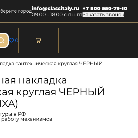
info@classitaly.ru
+7 800 550-79-10
берите город
09.00 - 18.00 с пн-пт
Заказать звонок
0
ладка сантехническая круглая ЧЕРНЫЙ
ая накладка
кая круглая ЧЕРНЫЙ
XA)
туры в РФ
и работу механизмов