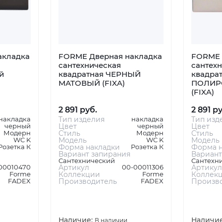
акладка
FORME Дверная накладка
FORME 
сантехническая
сантех
й
квадратная ЧЕРНЫЙ
квадрат
МАТОВЫЙ (FIXA)
ПОЛИР
(FIXA)
2 891 руб.
2 891 р
накладка
Тип изделия
накладка
Тип изд
черный
Цвет
черный
Цвет
Модерн
Стиль
Модерн
Стиль
WC K
Модель
WC K
Модель
Розетка К
Форма накладки
Розетка К
Форма н
Вариант запирания
Вариант
Сантехнический
Сантехн
00010470
Артикул
00-00011306
Артикул
Forme
Коллекции
Forme
Коллек
FADEX
Производитель
FADEX
Произв
Наличие:
Наличи
В наличии