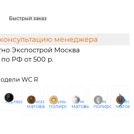
Быстрый заказ
 консультацию менеджера
тно Экспострой Москва
по РФ от 500 р.
модели WC R
черный
бронза
латунь
хром
хром
бронз
матовая
полированная
матовый
полированный
матова