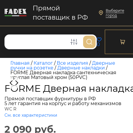
Прямой
Выберите
город
поставщик в РФ
0
Главная
/
Каталог
/
Все изделия
/
Дверные
ручки на розетке
/
Дверные накладки
/
FORME Дверная накладка сантехническая
круглая Матовый хром (50PVC)
FORME Дверная накладка 
Прямой поставщик фурнитуры в РФ
5 лет гарантия на корпус и работу механизмов
WC R
См. все характеристики
2 090 руб.