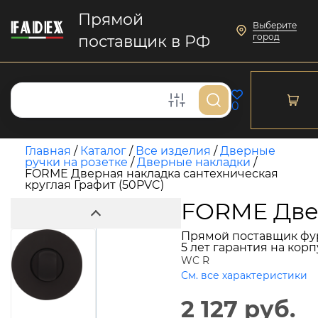
Прямой
Выберите
город
поставщик в РФ
0
Главная
/
Каталог
/
Все изделия
/
Дверные
ручки на розетке
/
Дверные накладки
/
FORME Дверная накладка сантехническая
круглая Графит (50PVC)
FORME Двер
Прямой поставщик фу
5 лет гарантия на кор
WC R
См. все характеристики
2 127 руб.