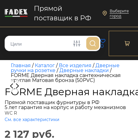
Прямой
Выберите
город
поставщик в РФ
0
Главная
/
Каталог
/
Все изделия
/
Дверные
ручки на розетке
/
Дверные накладки
/
FORME Дверная накладка сантехническая
круглая Матовая бронза (50PVC)
FORME Дверная накладка 
Прямой поставщик фурнитуры в РФ
5 лет гарантия на корпус и работу механизмов
WC R
См. все характеристики
2 127 руб.