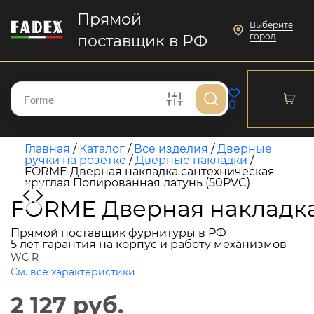
Прямой
Выберите
город
поставщик в РФ
0
Главная
/
Каталог
/
Все изделия
/
Дверные
ручки на розетке
/
Дверные накладки
/
FORME Дверная накладка сантехническая
круглая Полированная латунь (50PVC)
FORME Дверная накладка 
Прямой поставщик фурнитуры в РФ
5 лет гарантия на корпус и работу механизмов
WC R
См. все характеристики
2 127 руб.