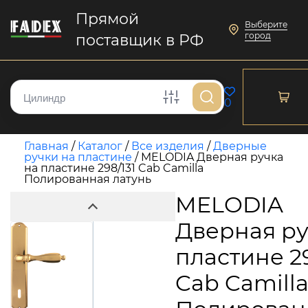
Прямой
Выберите
город
поставщик в РФ
0
Главная
/
Каталог
/
Все изделия
/
Дверные
ручки на пластине
/
MELODIA Дверная ручка
на пластине 298/131 Cab Camilla
Полированная латунь
MELODIA
Дверная ру
пластине 29
Cab Camill