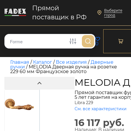
Прямой
Выберите
город
поставщик в РФ
0
Главная
/
Каталог
/
Все изделия
/
Дверные
ручки
/
MELODIA Дверная ручка на розетке
229 60 мм Французское золото
MELODIA Дв
Прямой поставщик фу
5 лет гарантия на кор
Libra 229
См. все характеристики
16 117 руб.
Наличие:
В наличии