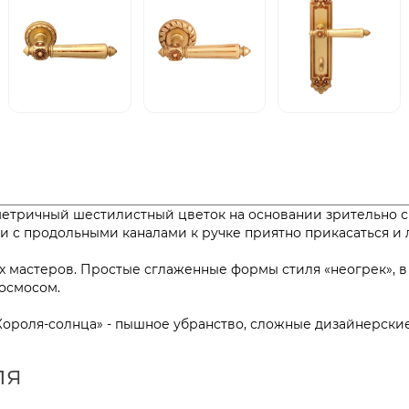
ометричный шестилистный цветок на основании зрительно 
и с продольными каналами к ручке приятно прикасаться и
х мастеров. Простые сглаженные формы стиля «неогрек», 
ии с космосом.
 «Короля-солнца» - пышное убранство, сложные дизайнерс
ля