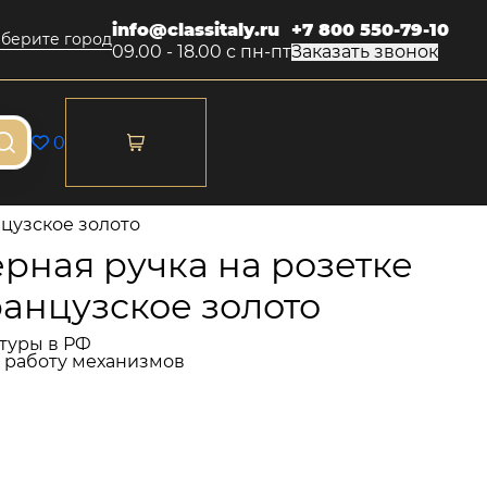
info@classitaly.ru
+7 800 550-79-10
берите город
09.00 - 18.00 с пн-пт
Заказать звонок
0
нцузское золото
рная ручка на розетке
ранцузское золото
туры в РФ
и работу механизмов