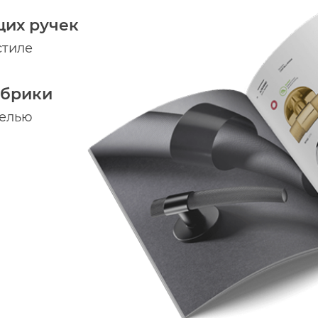
щих ручек
стиле
абрики
делью