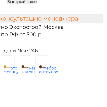
Быстрый заказ
 консультацию менеджера
тно Экспострой Москва
по РФ от 500 р.
одели Nike 246
золото
бронза
серебро
ованная
французское
матовая
античное