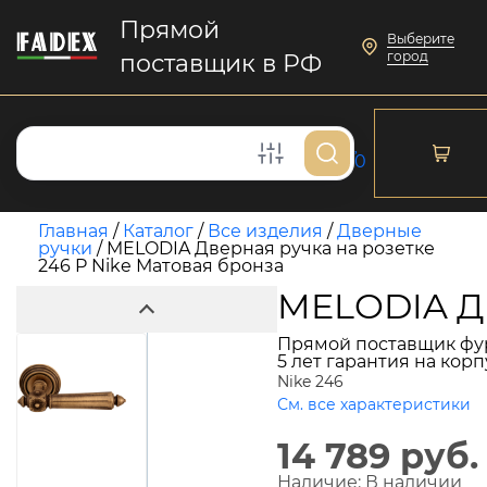
Прямой
Выберите
город
поставщик в РФ
0
Главная
/
Каталог
/
Все изделия
/
Дверные
ручки
/
MELODIA Дверная ручка на розетке
246 P Nike Матовая бронза
MELODIA Дв
Прямой поставщик фу
5 лет гарантия на кор
Nike 246
См. все характеристики
14 789 руб.
Наличие:
В наличии