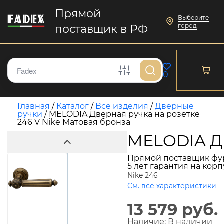
Прямой
Выберите
город
поставщик в РФ
0
Главная
/
Каталог
/
Все изделия
/
Дверные
ручки
/
MELODIA Дверная ручка на розетке
246 V Nike Матовая бронза
MELODIA Дв
Прямой поставщик фу
5 лет гарантия на кор
Nike 246
См. все характеристики
13 579 руб.
Наличие:
В наличии