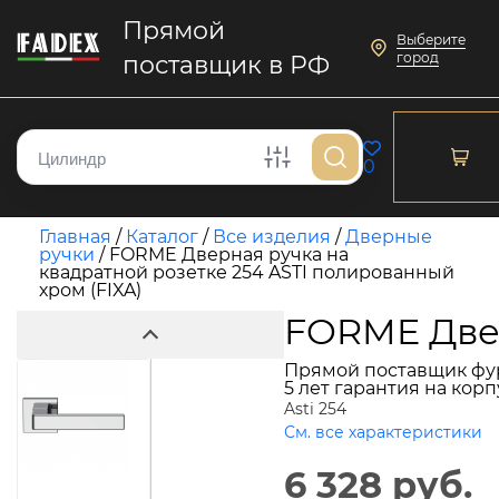
Прямой
Выберите
город
поставщик в РФ
0
Главная
/
Каталог
/
Все изделия
/
Дверные
ручки
/
FORME Дверная ручка на
квадратной розетке 254 ASTI полированный
хром (FIXA)
FORME Двер
Прямой поставщик фу
5 лет гарантия на кор
Asti 254
См. все характеристики
6 328 руб.