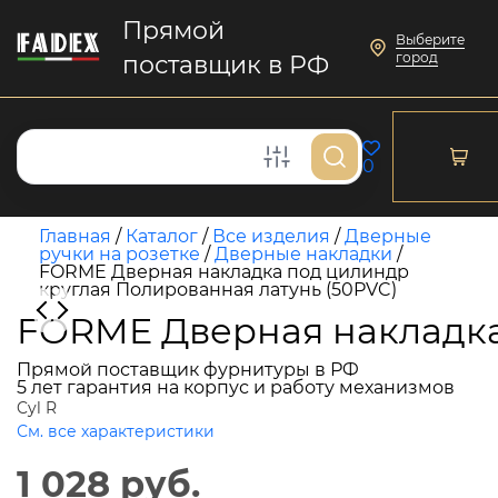
Прямой
Выберите
город
поставщик в РФ
0
Главная
/
Каталог
/
Все изделия
/
Дверные
ручки на розетке
/
Дверные накладки
/
FORME Дверная накладка под цилиндр
круглая Полированная латунь (50PVC)
FORME Дверная накладка
Прямой поставщик фурнитуры в РФ
5 лет гарантия на корпус и работу механизмов
Cyl R
См. все характеристики
1 028 руб.