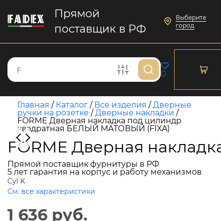
Прямой
Выберите
город
поставщик в РФ
0
Главная
/
Каталог
/
Все изделия
/
Дверные
ручки на розетке
/
Дверные накладки
/
FORME Дверная накладка под цилиндр
квадратная БЕЛЫЙ МАТОВЫЙ (FIXA)
FORME Дверная накладк
Прямой поставщик фурнитуры в РФ
5 лет гарантия на корпус и работу механизмов
Cyl K
См. все характеристики
1 636 руб.