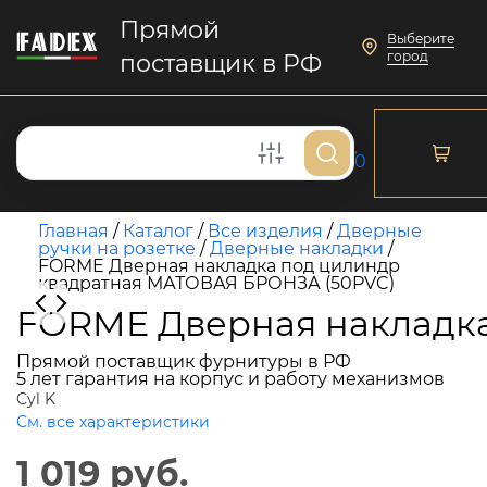
Прямой
Выберите
город
поставщик в РФ
0
Главная
/
Каталог
/
Все изделия
/
Дверные
ручки на розетке
/
Дверные накладки
/
FORME Дверная накладка под цилиндр
квадратная МАТОВАЯ БРОНЗА (50PVC)
FORME Дверная накладка
Прямой поставщик фурнитуры в РФ
5 лет гарантия на корпус и работу механизмов
Cyl K
См. все характеристики
1 019 руб.