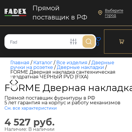
Прямой
Выберите
город
поставщик в РФ
0
Главная
/
Каталог
/
Все изделия
/
Дверные
ручки на розетке
/
Дверные накладки
/
FORME Дверная накладка сантехническая
квадратная ЧЕРНЫЙ PVD (FIXA)
FORME Дверная накладка
Прямой поставщик фурнитуры в РФ
5 лет гарантия на корпус и работу механизмов
См. все характеристики
4 527 руб.
Наличие:
В наличии