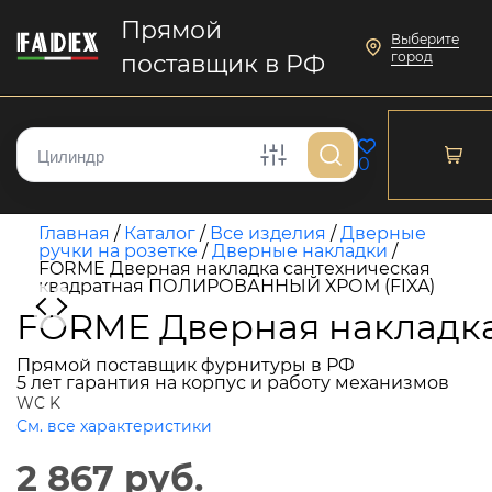
Прямой
Выберите
город
поставщик в РФ
0
Главная
/
Каталог
/
Все изделия
/
Дверные
ручки на розетке
/
Дверные накладки
/
FORME Дверная накладка сантехническая
квадратная ПОЛИРОВАННЫЙ ХРОМ (FIXA)
FORME Дверная накладк
Прямой поставщик фурнитуры в РФ
5 лет гарантия на корпус и работу механизмов
WC K
См. все характеристики
2 867 руб.