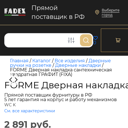
Прямой
Выберите
город
поставщик в РФ
0
Главная
/
Каталог
/
Все изделия
/
Дверные
ручки на розетке
/
Дверные накладки
/
FORME Дверная накладка сантехническая
квадратная ГРАФИТ (FIXA)
FORME Дверная накладка
Прямой поставщик фурнитуры в РФ
5 лет гарантия на корпус и работу механизмов
WC K
См. все характеристики
2 891 руб.