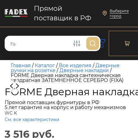
Прямой
Выберите
город
поставщик в РФ
0
Главная
/
Каталог
/
Все изделия
/
Дверные
ручки на розетке
/
Дверные накладки
/
FORME Дверная накладка сантехническая
квадратная ЗАТЕМНЕННОЕ СЕРЕБРО (FIXA)
FORME Дверная накладка
Прямой поставщик фурнитуры в РФ
5 лет гарантия на корпус и работу механизмов
WC K
См. все характеристики
3 516 руб.