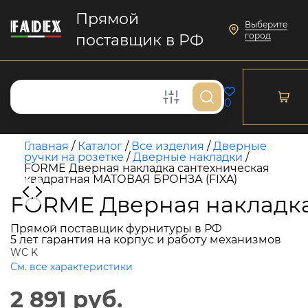
Прямой
Выберите
город
поставщик в РФ
0
Главная
/
Каталог
/
Все изделия
/
Дверные
ручки на розетке
/
Дверные накладки
/
FORME Дверная накладка сантехническая
квадратная МАТОВАЯ БРОНЗА (FIXA)
FORME Дверная накладка
Прямой поставщик фурнитуры в РФ
5 лет гарантия на корпус и работу механизмов
WC K
См. все характеристики
2 891 руб.